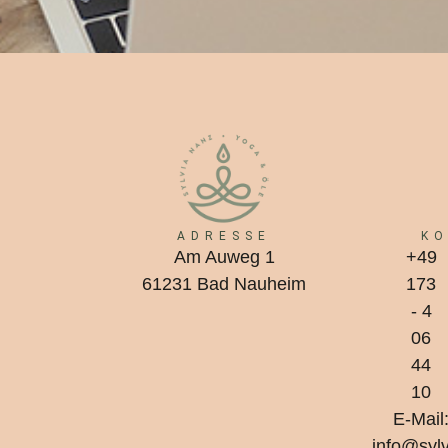
ADRESSE
K
Am Auweg 1
+49
61231 Bad Nauheim
173
- 4
06
44
10
E-Mail
info@sylv